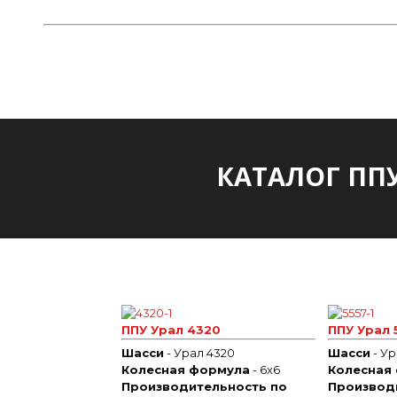
Всегда в наличии широкий ассортимент техники в различных к
КАТАЛОГ ПП
ППУ Урал 4320
ППУ Урал 
Шасси
- Урал 4320
Шасси
- Ур
Колесная формула
- 6x6
Колесная
Производительность по
Производ