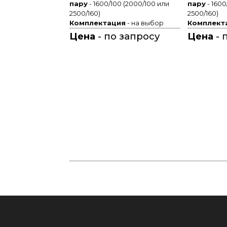
пару
- 1600/100 (2000/100 или
пару
- 1600
2500/160)
2500/160)
Комплектация
- на выбор
Комплект
Цена
- по запросу
Цена
- 