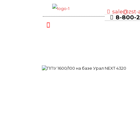
sale@zst-
8-800-2
ППУ 1600/100 — Урал NEXT
Главная
Наши отгрузки
ППУ 1600/