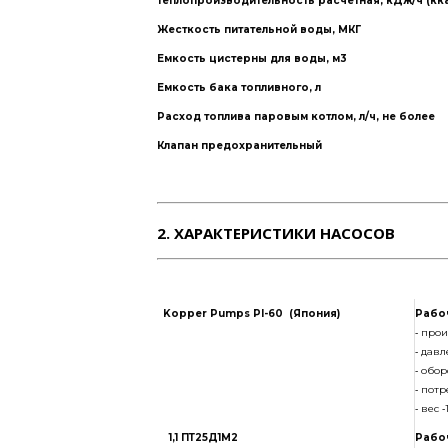
Теплопроизводительность расчетная, кДж/ч (кка
Жесткость питательной воды, МКГ
Емкость цистерны для воды, м3
Емкость бака топливного, л
Расход топлива паровым котлом, л/ч, не более
Клапан предохранительный
Топливо используемое для работы установки
Давление топлива, МПа, не более
2. ХАРАКТЕРИСТИКИ НАСОСОВ
Время, необходимое для получения пара с момен
мин, не более
Привод всех механизмов спецоборудования
Варианты уст
Расположение генератора
Kopper Pumps PI-60
(Япония)
Рабо
‐ про
Управление установкой
‐ дав
Уровень шума в отсеке управления во время ра
‐ обо
ДБа, не более
‐ пот
‐ вес ‐
Давление пара, МПа (кгс/см2), не более
1,1 ПТ25Д1М2
Рабо
Время работы в автономном режиме при полной