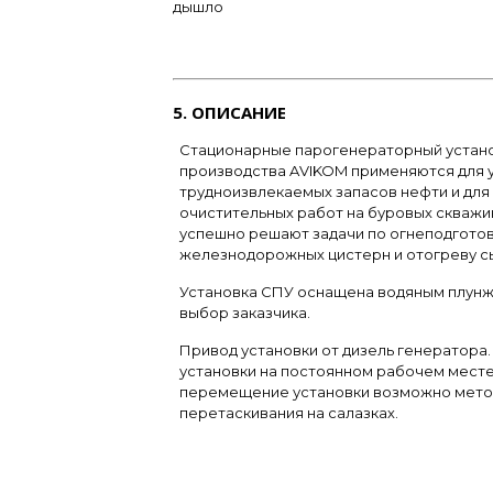
дышло
Режим ПАР-2
ЗиП к навесному оборудованию ппу
5. ОПИСАНИЕ
Стационарные парогенераторный устано
производства AVIKOM применяются для 
трудноизвлекаемых запасов нефти и для
очистительных работ на буровых скважин
успешно решают задачи по огнеподгото
железнодорожных цистерн и отогреву сы
Установка СПУ оснащена водяным плун
выбор заказчика.
Привод установки от дизель генератора
установки на постоянном рабочем месте
перемещение установки возможно мет
перетаскивания на салазках.