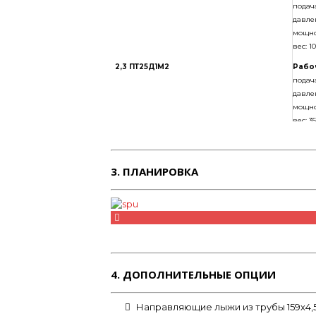
подача
цистерны, час
давле
Фургон
мощнос
вес: 1
2,3 ПТ25Д1М2
Рабо
подача
давле
мощнос
вес: 3
3. ПЛАНИРОВКА
Труба магистральная 4,0 м
Угол магистральный (колено)
Узел запорный
4. ДОПОЛНИТЕЛЬНЫЕ ОПЦИИ
Топливный насос
Направляющие лыжи из трубы 159х4,5
Насос