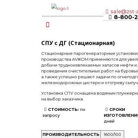
sale@zst-
8-800-2
СПУ с ДГ (Стационарная)
Стационарные парогенераторные установки
производства AVIKOM применяются для увел
добычи трудноизвлекаемых запасов нефти и
проведения очистительных работ на буровых
а также успешно решают задачи по огнеподг
железнодорожных цистерн и отогреву сыпучи
Установка СПУ оснащена водяным плунжер
на выбор заказчика.
СТОИМОСТЬ:
по
СРОКИ
запросу
ИЗГОТОВЛЕНИ
дней
ПРОИЗВОДИТЕЛЬНОСТЬ
1600/100