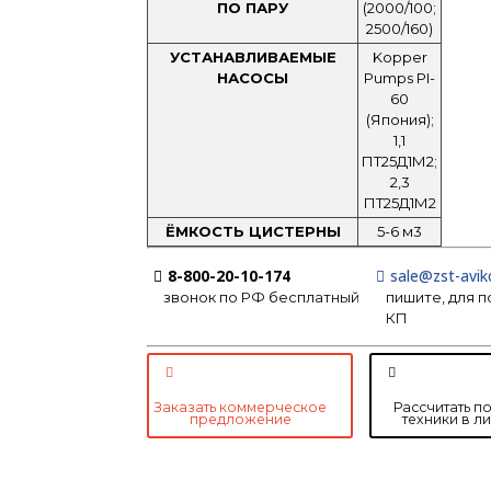
ПО ПАРУ
(2000/100;
2500/160)
УСТАНАВЛИВАЕМЫЕ
Kopper
НАСОСЫ
Pumps PI-
60
(Япония);
1,1
ПТ25Д1М2;
2,3
ПТ25Д1М2
ЁМКОСТЬ ЦИСТЕРНЫ
5-6 м3
8-800-20-10-174
sale@zst-avik
звонок по РФ бесплатный
пишите, для 
КП
Заказать коммерческое
Рассчитать п
предложение
техники в л