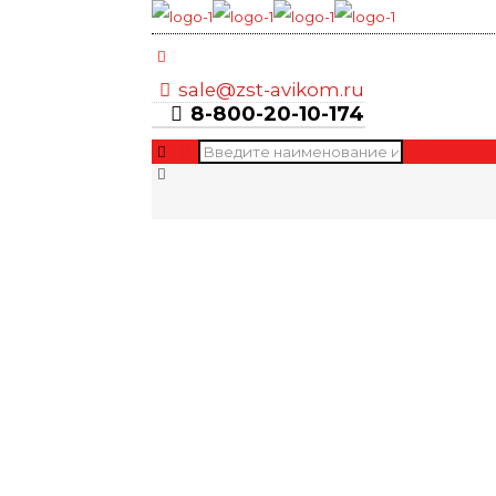
sale@zst-avikom.ru
8-800-20-10-174
СПУ с ДГ — стационарная П
Главная
Наши отгрузки
СПУ с ДГ — стационарная ППУ